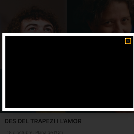
DES DEL TRAPEZI I L’AMOR
18 d'octubre
,
Plana de l’Om